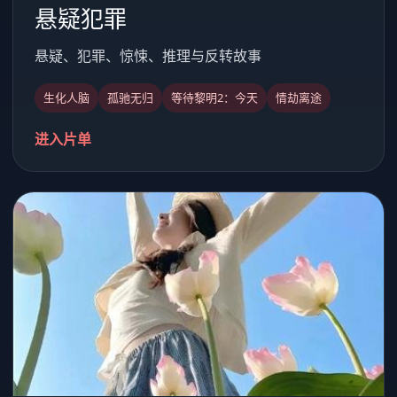
悬疑犯罪
悬疑、犯罪、惊悚、推理与反转故事
生化人脑
孤驰无归
等待黎明2：今天
情劫离途
进入片单