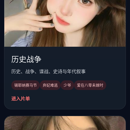
历史战争
历史、战争、谍战、史诗与年代叙事
锡耶纳赛马节
弃妃难逃
少爷
爱在八零未嫁时
进入片单