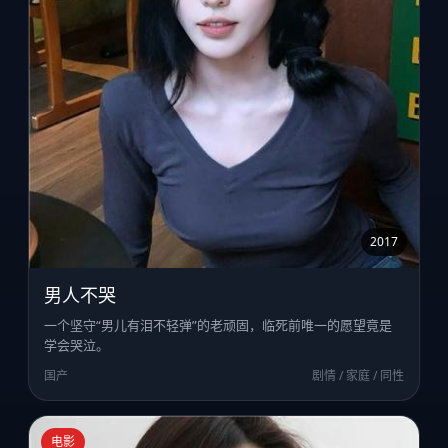
2017
男人不哭
一个坚守“男儿有泪不轻弹”的老顽固，临死前唯一的愿望竟是
学会哭泣。
国产
剧情 / 家庭 / 同性
电影