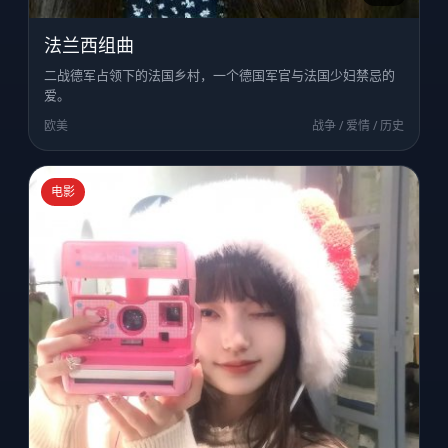
法兰西组曲
二战德军占领下的法国乡村，一个德国军官与法国少妇禁忌的
爱。
欧美
战争 / 爱情 / 历史
电影