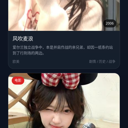
2006
风吹麦浪
爱尔兰独立战争中，本是并肩作战的亲兄弟，却因一纸条约站
到了行刑场的两边。
欧美
剧情 / 历史 / 战争
电影