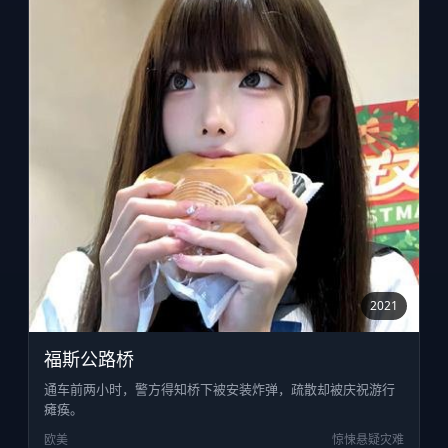
2021
福斯公路桥
通车前两小时，警方得知桥下被安装炸弹，疏散却被庆祝游行
瘫痪。
欧美
惊悚悬疑灾难