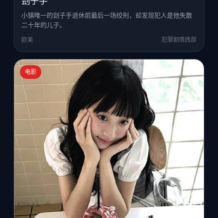
刽子手
小镇唯一的刽子手退休前最后一场绞刑，却发现犯人是他失散
二十年的儿子。
欧美
犯罪剧情西部
电影