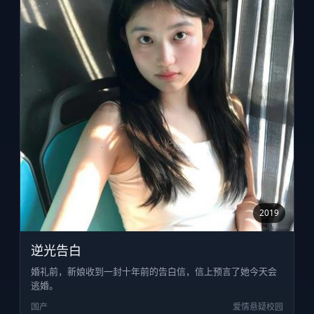
2019
逆光告白
婚礼前，新娘收到一封十年前的告白信，信上预言了她今天会
逃婚。
国产
爱情悬疑校园