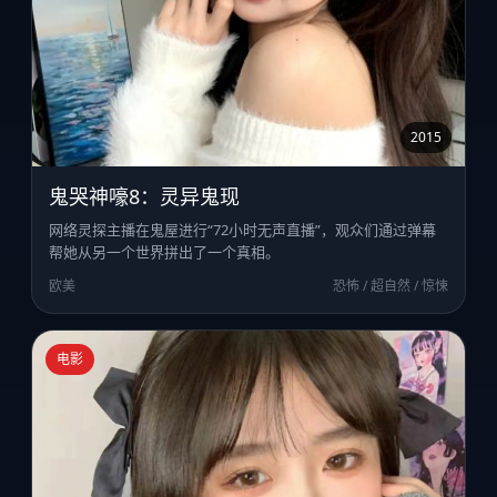
2015
鬼哭神嚎8：灵异鬼现
网络灵探主播在鬼屋进行“72小时无声直播”，观众们通过弹幕
帮她从另一个世界拼出了一个真相。
欧美
恐怖 / 超自然 / 惊悚
电影