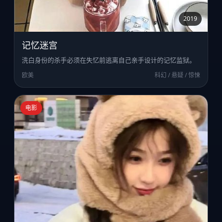
2019
记忆迷宫
洗白身份的杀手必须在失忆前逃离自己亲手设计的记忆监狱。
欧美
科幻 / 悬疑 / 惊悚
电影