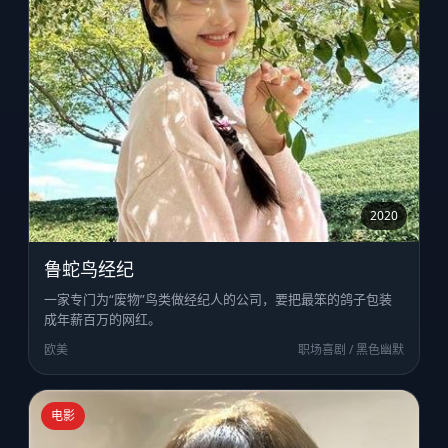
2020
鲁蛇鸟经纪
一家专门为“废物”鸟类做经纪人的公司，要把最笨的鸽子包装
成年薪百万的网红。
欧美
职场喜剧 / 黑色幽默
电影