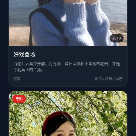
2018
好戏登场
百老汇大幕拉开前，灯光师、替补演员和卖零食的老妇，才是
今晚真正的主角。
欧美
剧情 / 歌舞 / 励志
电影