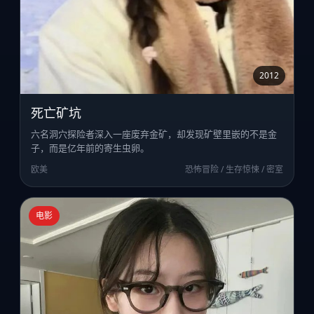
2012
死亡矿坑
六名洞穴探险者深入一座废弃金矿，却发现矿壁里嵌的不是金
子，而是亿年前的寄生虫卵。
欧美
恐怖冒险 / 生存惊悚 / 密室
电影