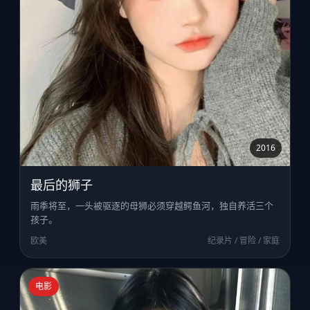
2016
最后的狮子
雨季将至，一头被驱逐的母狮必须穿越鳄鱼河，独自养活三个
孩子。
欧美
纪录片 / 冒险 / 家庭
电影