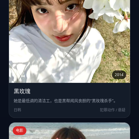
2014
黑玫瑰
她是最低调的清洁工，也是黑帮闻风丧胆的“黑玫瑰杀手”。
日韩
犯罪动作 / 悬疑
电影