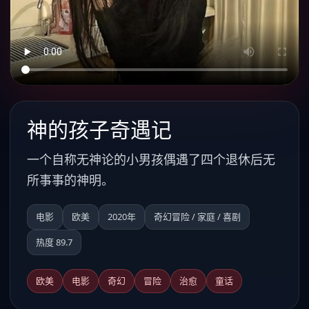
神的孩子奇遇记
一个自称无神论的小男孩偶遇了四个退休后无
所事事的神明。
电影
欧美
2020年
奇幻冒险 / 家庭 / 喜剧
热度 89.7
欧美
电影
奇幻
冒险
治愈
童话