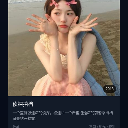
2013
侦探拍档
一个重度强迫症的侦探，被迫和一个严重拖延症的前警察搭档
追查钻石劫案。
欧美
喜剧 / 动作 / 犯罪