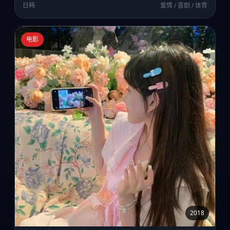
日韩
爱情 / 喜剧 / 体育
电影
2018