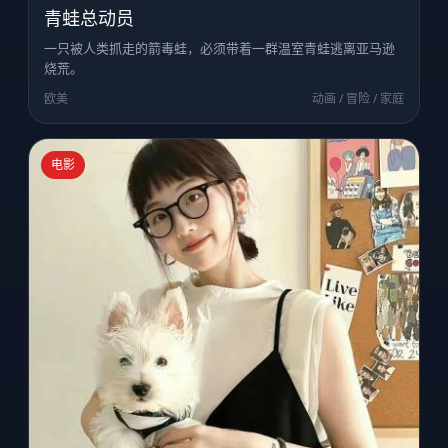
青蛙总动员
一只被人类抓走的箭毒蛙，必须带着一群温室青蛙逃离亚马逊
烧荒。
欧美
动画 / 冒险 / 家庭
电影