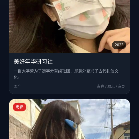
2023
美好年华研习社
一群大学渣为了凑学分重组社团，却意外复兴了古代礼仪文
化。
国产
青春 / 励志 / 喜剧
电影