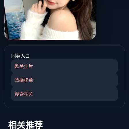
同类入口
欧美佳片
热播榜单
搜索相关
相关推荐