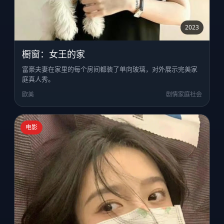
2023
橱窗：女王的家
富豪夫妻在家里的每个房间都装了单向玻璃，对外展示完美家
庭真人秀。
欧美
剧情家庭社会
电影