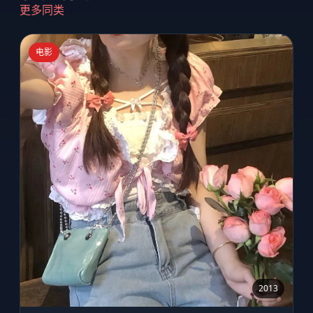
更多同类
电影
2013