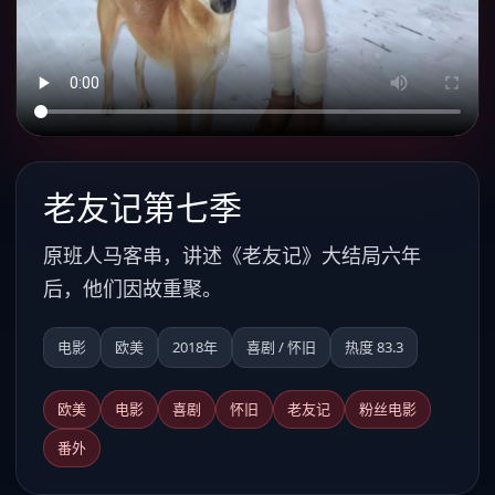
老友记第七季
原班人马客串，讲述《老友记》大结局六年
后，他们因故重聚。
电影
欧美
2018年
喜剧 / 怀旧
热度 83.3
欧美
电影
喜剧
怀旧
老友记
粉丝电影
番外