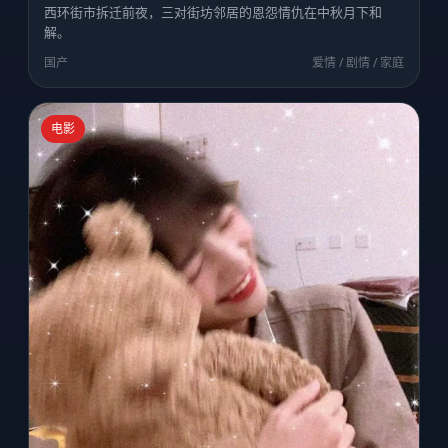
西环街市拆迁前夜，三对街坊邻居的恩怨情仇在中秋月下和
解。
国产
爱情 / 剧情 / 家庭
电影