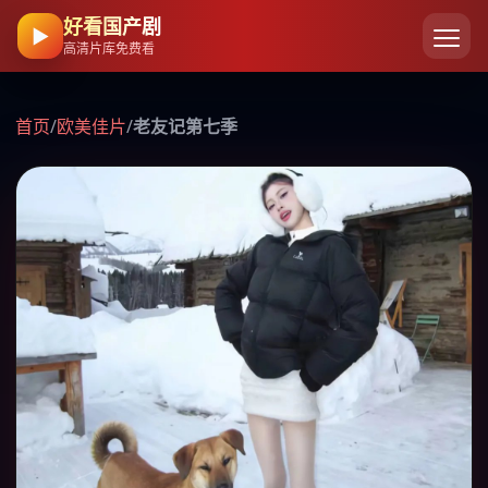
好看国产剧
▶
高清片库免费看
首页
/
欧美佳片
/
老友记第七季