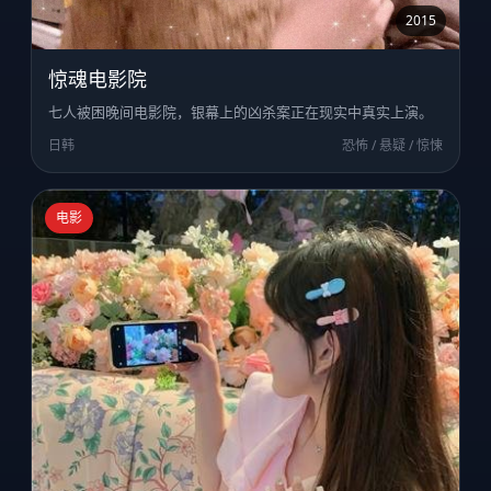
2015
惊魂电影院
七人被困晚间电影院，银幕上的凶杀案正在现实中真实上演。
日韩
恐怖 / 悬疑 / 惊悚
电影