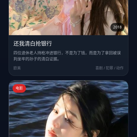
2018
还我清白抢银行
四位退休老人持枪冲进银行，不是为了钱，而是为了拿回被误
判坐牢的孙子的清白证据。
欧美
喜剧 / 犯罪 / 动作
电影