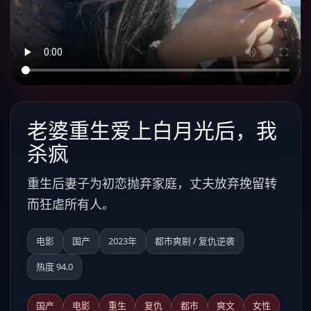
老婆重生爱上白月光后，我
杀疯
重生后妻子为初恋抛弃家庭，丈夫放弃挽留转
而狂虐所有人。
电影
国产
2023年
都市爽剧 / 复仇逆袭
热度 94.0
国产
电影
重生
复仇
都市
爽文
女性