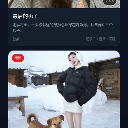
2016
最后的狮子
雨季将至，一头被驱逐的母狮必须穿越鳄鱼河，独自养活三个
孩子。
欧美
纪录片 / 冒险 / 家庭
电影