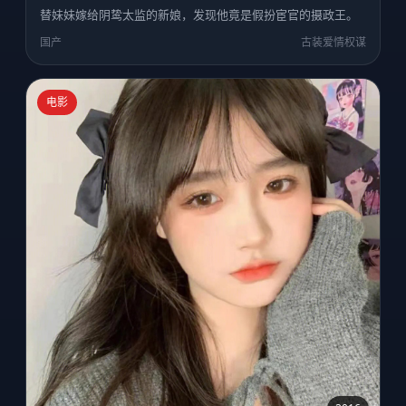
替妹妹嫁给阴鸷太监的新娘，发现他竟是假扮宦官的摄政王。
国产
古装爱情权谋
电影