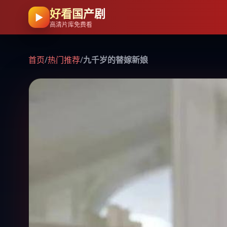
好看国产剧
▶
高清片库免费看
首页
/
热门推荐
/
九千岁的替嫁新娘