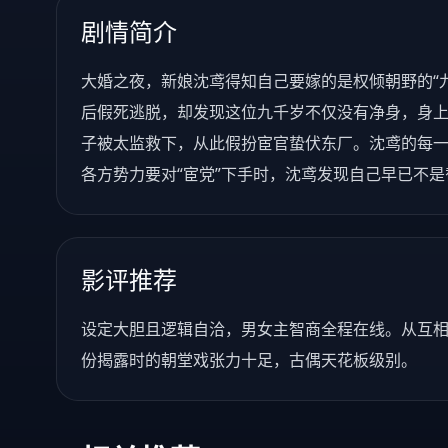
剧情简介
大婚之夜，新娘沈鸢得知自己要嫁的是权倾朝野的“
后假死逃脱，却发现这位九千岁不仅没有净身，身
子被太监救下，从此假扮宦官蛰伏东厂。沈鸢的每
各方势力要对“宦党”下手时，沈鸢发现自己早已不
影评推荐
设定大胆且逻辑自洽，男女主智商全程在线。从互
份揭露时的朝堂戏张力十足，古偶天花板级别。