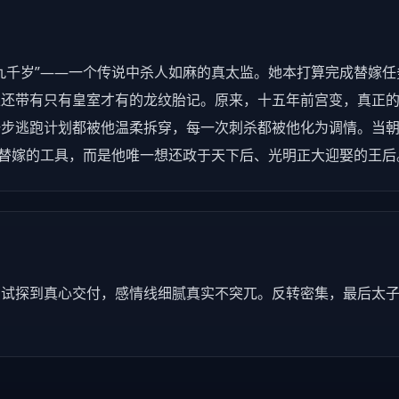
九千岁”——一个传说中杀人如麻的真太监。她本打算完成替嫁任
上还带有只有皇室才有的龙纹胎记。原来，十五年前宫变，真正
一步逃跑计划都被他温柔拆穿，每一次刺杀都被他化为调情。当
是替嫁的工具，而是他唯一想还政于天下后、光明正大迎娶的王后
相试探到真心交付，感情线细腻真实不突兀。反转密集，最后太