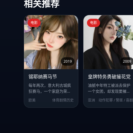
相关推荐
电影
电影
2019
2009
锡耶纳赛马节
皇牌特务勇破摧花党
每年两次，意大利古城疯
油腻中年特工被派去保护
狂赛马，一个家庭为荣誉
一个女团，却发现要摧毁
赌上一切。
组织的头号杀手正是他二
欧美
体育剧情历史
亚洲
动作犯罪 / 警匪 / 喜剧
十年前抛弃的女儿。