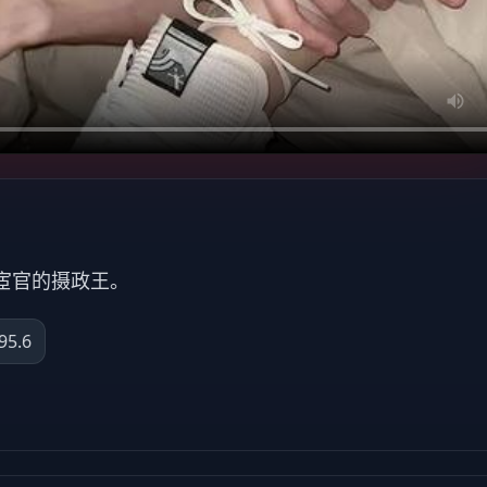
宦官的摄政王。
95.6