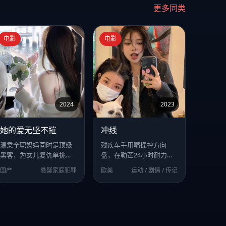
更多同类
电影
电影
2024
2023
她的爱无坚不摧
冲线
温柔全职妈妈同时是顶级
残疾车手用嘴操控方向
黑客，为女儿复仇单挑整
盘，在勒芒24小时耐力赛
个跨国人贩网络。
中对抗顶级豪门车队。
国产
悬疑家庭犯罪
欧美
运动 / 剧情 / 传记