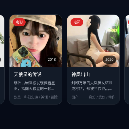
电影
电影
2013
2020
天狼星的传说
神凰出山
非洲古岩画被发现藏着星
封印万年的火凰神女转世
图，指向天狼星的一颗行
成村姑，却被当作祭品推
星，上面的“神族”竟是三
入血池。
欧美
科幻史诗 / 神话 / 冒险
国产
奇幻 / 武侠 / 动作
万年前的人类分支。