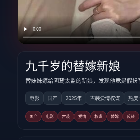
九千岁的替嫁新娘
替妹妹嫁给阴鸷太监的新娘，发现他竟是假扮
电影
国产
2025年
古装爱情权谋
热度 
国产
电影
古装
爱情
权谋
替嫁
反转