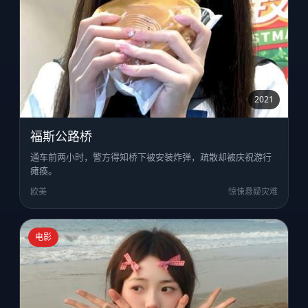
2021
福斯公路桥
通车前两小时，警方得知桥下被安装炸弹，疏散却被庆祝游行
瘫痪。
欧美
惊悚悬疑灾难
电影