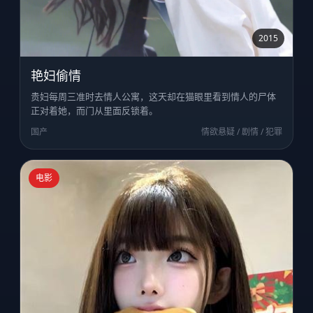
2015
艳妇偷情
贵妇每周三准时去情人公寓，这天却在猫眼里看到情人的尸体
正对着她，而门从里面反锁着。
国产
情欲悬疑 / 剧情 / 犯罪
电影