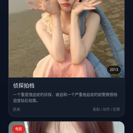
2013
侦探拍档
一个重度强迫症的侦探，被迫和一个严重拖延症的前警察搭档
追查钻石劫案。
欧美
喜剧 / 动作 / 犯罪
电影