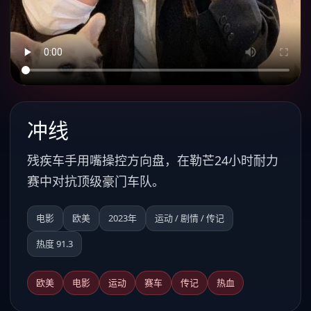
冲线
残疾车手用嘴操控方向盘，在勒芒24小时耐力
赛中对抗顶级豪门车队。
电影
欧美
2023年
运动 / 剧情 / 传记
热度 91.3
欧美
电影
运动
赛车
传记
热血