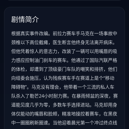
剧情简介
根据真实事件改编。前拉力赛车手马克在一场事故中
颈椎以下高位截瘫，医生断言他终身无法离开病床。
但他凭着惊人的意志力，改装了一辆可以用嘴唇的吸
力感应控制油门刹车的赛车。他通过了国际汽联严格
的体检，却遭到了顶级豪门车队的嘲笑和排挤，他们
向组委会施压，认为残疾赛车手在赛道上是个“移动
障碍物”。马克没有理会，他带着一个三流的私人车
队杀入了勒芒24小时耐力赛。在暴雨倾盆的深夜，赛
道能见度几乎为零，多数车手选择进站。马克却用身
体仅能动的嘴唇和脸颊，精准地操控着赛车，在黑夜
中一圈圈刷新圈速。当他迎着晨光第一个冲过终点线