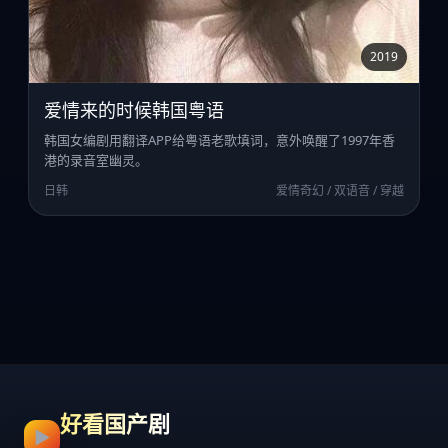
2019
爱情来的时候韩国粤语
韩国女编剧用翻译APP给粤语老歌填词，意外唤醒了1997年香
港的录音室幽灵。
日韩
爱情奇幻 / 双语音 / 穿越
好看国产剧
▶