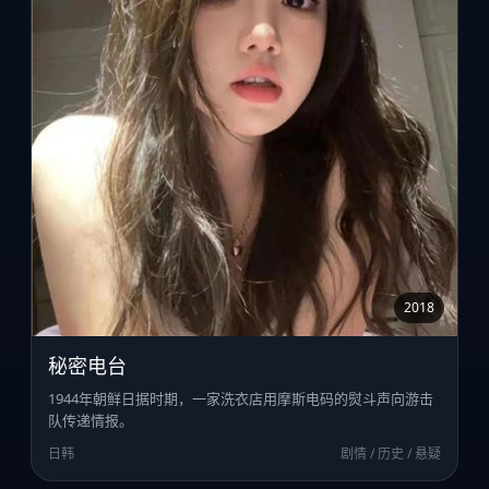
2018
秘密电台
1944年朝鲜日据时期，一家洗衣店用摩斯电码的熨斗声向游击
队传递情报。
日韩
剧情 / 历史 / 悬疑