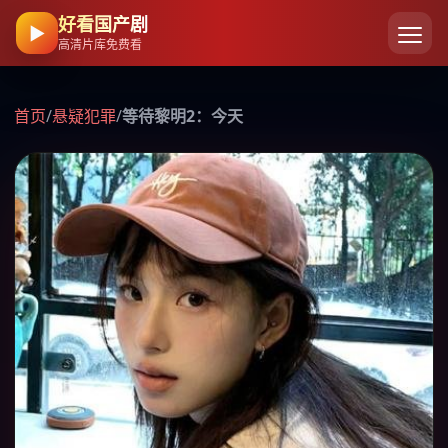
好看国产剧
▶
高清片库免费看
首页
/
悬疑犯罪
/
等待黎明2：今天