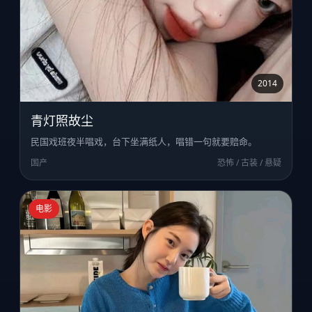
2014
青灯照故尘
民国戏班夜半唱戏，台下坐满纸人，唱错一句就要赔命。
国产
恐怖 / 古装 / 悬疑
电影