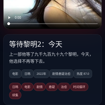
等待黎明2：今天
上一部他等了九千九百九十九个黎明，今天，
他选择不再等下去。
电影
日韩
2022年
剧情悬疑治愈
热度 87.0
日韩
电影
剧情
悬疑
治愈
时间循环
续集