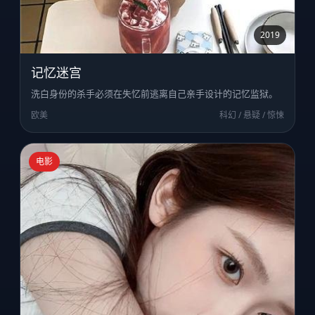
2019
记忆迷宫
洗白身份的杀手必须在失忆前逃离自己亲手设计的记忆监狱。
欧美
科幻 / 悬疑 / 惊悚
电影