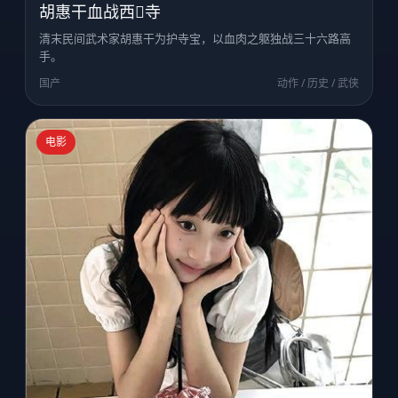
胡惠干血战西𪩷寺
清末民间武术家胡惠干为护寺宝，以血肉之躯独战三十六路高
手。
国产
动作 / 历史 / 武侠
电影