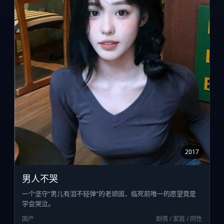
2017
男人不哭
一个坚守“男儿有泪不轻弹”的老顽固，临死前唯一的愿望竟是
学会哭泣。
国产
剧情 / 家庭 / 同性