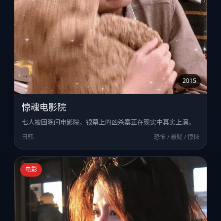
2015
惊魂电影院
七人被困晚间电影院，银幕上的凶杀案正在现实中真实上演。
日韩
恐怖 / 悬疑 / 惊悚
电影