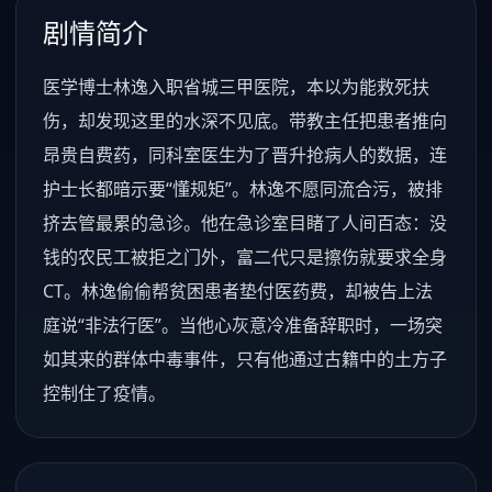
剧情简介
医学博士林逸入职省城三甲医院，本以为能救死扶
伤，却发现这里的水深不见底。带教主任把患者推向
昂贵自费药，同科室医生为了晋升抢病人的数据，连
护士长都暗示要“懂规矩”。林逸不愿同流合污，被排
挤去管最累的急诊。他在急诊室目睹了人间百态：没
钱的农民工被拒之门外，富二代只是擦伤就要求全身
CT。林逸偷偷帮贫困患者垫付医药费，却被告上法
庭说“非法行医”。当他心灰意冷准备辞职时，一场突
如其来的群体中毒事件，只有他通过古籍中的土方子
控制住了疫情。