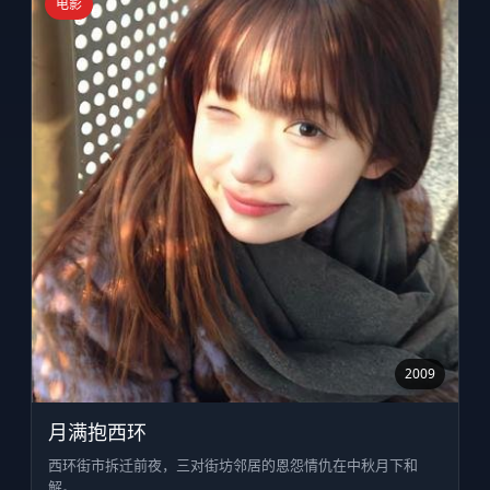
电影
2009
月满抱西环
西环街市拆迁前夜，三对街坊邻居的恩怨情仇在中秋月下和
解。