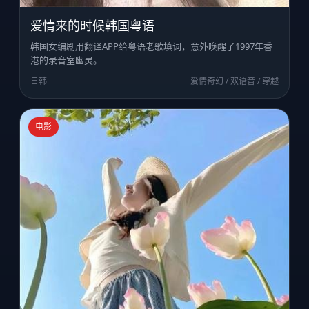
爱情来的时候韩国粤语
韩国女编剧用翻译APP给粤语老歌填词，意外唤醒了1997年香
港的录音室幽灵。
日韩
爱情奇幻 / 双语音 / 穿越
电影