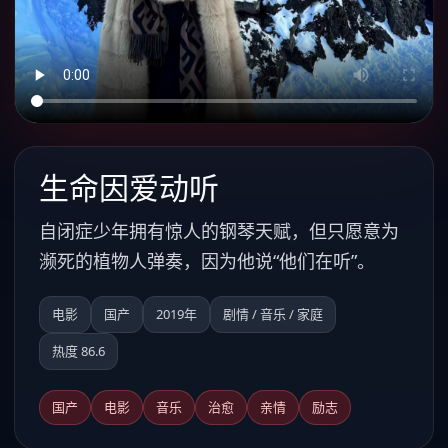
生命因爱动听
自闭症少年拥有惊人的钢琴天赋，但只愿意为
濒死的植物人弹奏，因为他说“他们在听”。
电影
国产
2019年
剧情 / 音乐 / 家庭
热度 86.6
国产
电影
音乐
治愈
亲情
励志