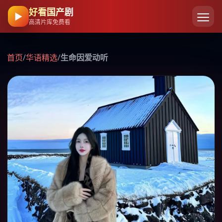
好看国产剧
▶
高清片库免费看
首页
/
华语精选
/
生命因爱动听