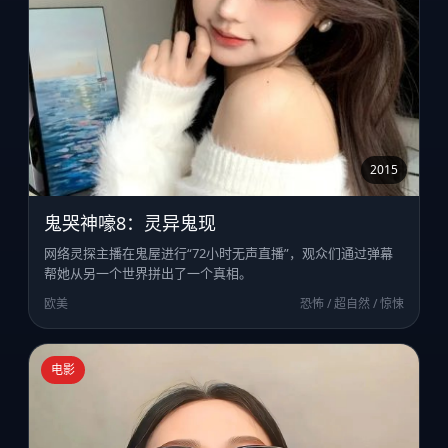
2015
鬼哭神嚎8：灵异鬼现
网络灵探主播在鬼屋进行“72小时无声直播”，观众们通过弹幕
帮她从另一个世界拼出了一个真相。
欧美
恐怖 / 超自然 / 惊悚
电影